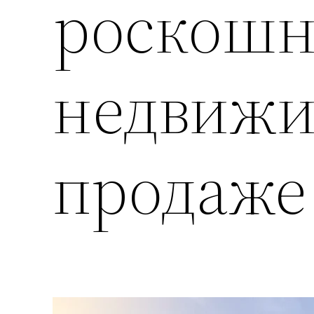
роскош
недвижи
продаже