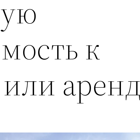
ную
мость к
 или аренд