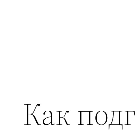
Перейти
к
содержимому
Как под