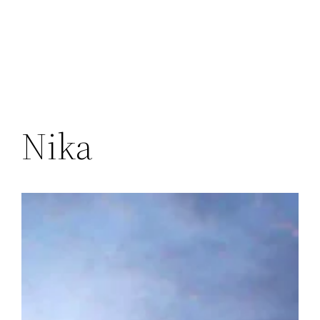
Скочи
на
садржај
Nika