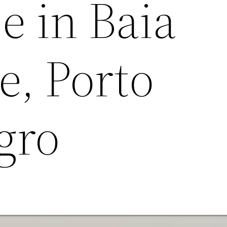
e in Baia
e, Porto
gro