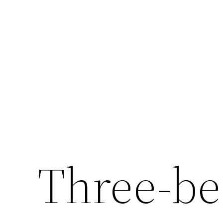
Перейти
к
содержимому
Three-b