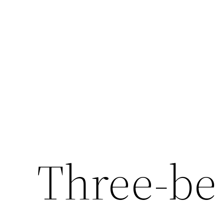
Перейти
к
содержимому
Three-b