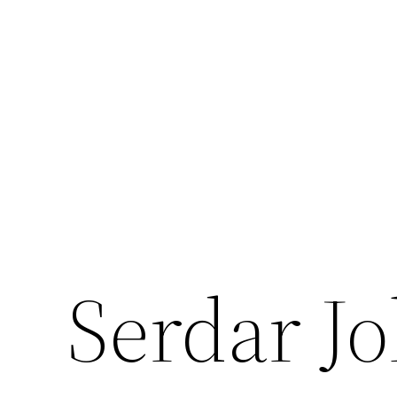
Перейти
к
содержимому
Serdar J