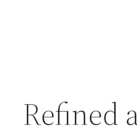
Перейти
к
содержимому
Refined 