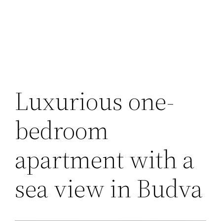
Перейти
к
содержимому
Luxurious one-
bedroom
apartment with a
sea view in Budva