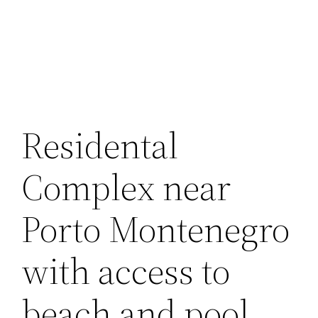
Перейти
к
содержимому
Residental
Complex near
Porto Montenegro
with access to
beach and pool